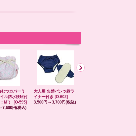
おむつカバーう
大人用 失禁パンツ紺ラ
★在庫限り★大人用 お
イル防水腰紐付
イナー付き
[
O-602
]
むつカバーパンダ柄ウレ
：M´）
[
O-595
]
3,500円
～
3,700円
(税込)
タン防水オフホワイト/
9
～
7,600円
(税込)
レース付き（M´L）
[
O-
568
]
6,000円
(税込)
希望小売価格
:
7,500円