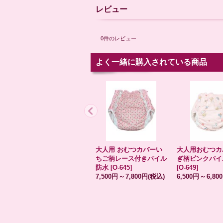
レビュー
0
件のレビュー
よく一緒に購入されている商品
大人用 おむつカバーい
大人用おむつカ
ちご柄レース付きパイル
ぎ柄ピンクパイ
防水
[
O-645
]
[
O-649
]
7,500円
～
7,800円
(税込)
6,500円
～
6,80