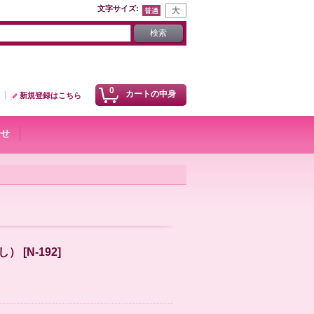
文字サイズ
:
0
カートの中身
新規登録はこちら
合せ
し）
[
N-192
]