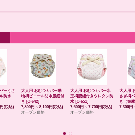
バーうさ
大人用 おむつカバー動
大人用 おむつカバー水
大人用 
ル防水
物柄ビニール防水腰紐付
玉柄腰紐付きウレタン防
さぎ柄パ
き
[
O-642
]
水
[
O-651
]
き（在庫
0円
(税込)
7,800円
～
8,100円
(税込)
7,500円
～
7,700円
(税込)
7,300円
オープン価格
オープン価格