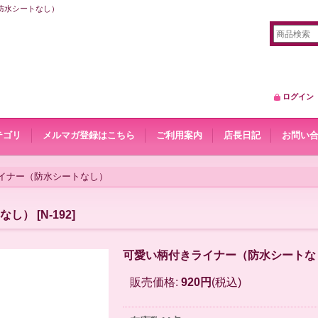
（防水シートなし）
ログイン
テゴリ
メルマガ登録はこちら
ご利用案内
店長日記
お問い
イナー（防水シートなし）
なし）
[
N-192
]
可愛い柄付きライナー（防水シートな
販売価格
:
920円
(税込)