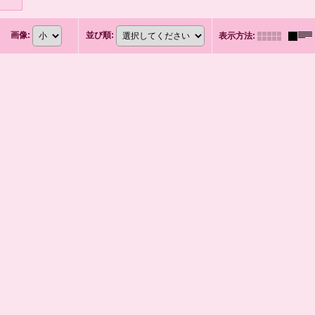
画像
:
並び順
:
表示方法
: