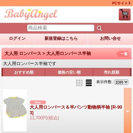
PCサイト
ログイン
新規登録はこちら
お問い合せ
大人用 ロンパース > 大人用ロンパース半袖
一覧
大人用ロンパース半袖です
おすすめ順
価格の安い順
売れ筋順
表示件数
:
大人用ロンパース＆半パンツ動物柄半袖
[R-90
3]
11,700円
(税込)