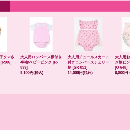
子クマさ
大人用ロンパース襟付き
大人用チュールスカート
大人用お
[
I-506
]
半袖/ベビーピンク
[
R-
付きロンパースチェリー
ぎ柄ピン
899
]
柄
[
SR-051
]
[
O-648
]
9,100円
(税込)
14,000円
(税込)
6,800円