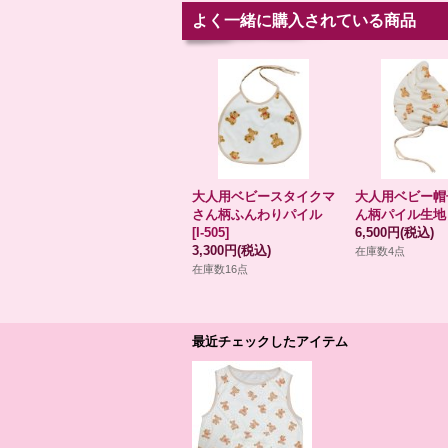
よく一緒に購入されている商品
大人用ベビースタイクマ
大人用ベビー帽
さん柄ふんわりパイル
ん柄パイル生地
[
I-505
]
6,500円
(税込)
3,300円
(税込)
在庫数4点
在庫数16点
最近チェックしたアイテム