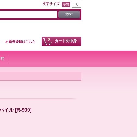
文字サイズ
:
0
カートの中身
新規登録はこちら
合せ
パイル
[
R-900
]