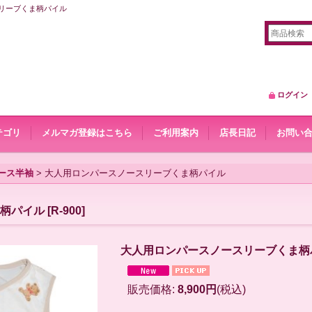
ースリーブくま柄パイル
ログイン
テゴリ
メルマガ登録はこちら
ご利用案内
店長日記
お問い
ース半袖
>
大人用ロンパースノースリーブくま柄パイル
柄パイル
[
R-900
]
大人用ロンパースノースリーブくま柄
販売価格
:
8,900円
(税込)