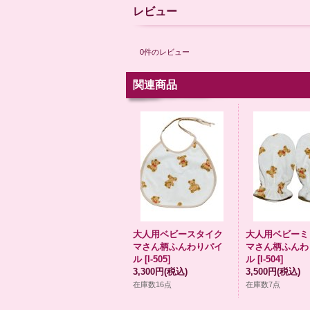
レビュー
0
件のレビュー
関連商品
大人用ベビースタイク
大人用ベビーミ
マさん柄ふんわりパイ
マさん柄ふんわ
ル
[
I-505
]
ル
[
I-504
]
3,300円
(税込)
3,500円
(税込)
在庫数16点
在庫数7点