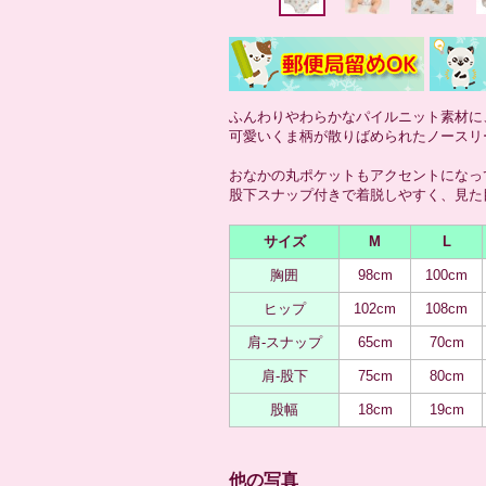
ふんわりやわらかなパイルニット素材に
可愛いくま柄が散りばめられたノースリ
おなかの丸ポケットもアクセントになっ
股下スナップ付きで着脱しやすく、見た
サイズ
M
L
胸囲
98cm
100cm
ヒップ
102cm
108cm
肩-スナップ
65cm
70cm
肩-股下
75cm
80cm
股幅
18cm
19cm
他の写真