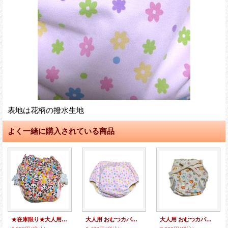
表地は花柄の撥水生地
よく一緒に購入されている商品
★在庫限り★大人用 おむつカバーパンダ動物柄ウレタン防水ピンク/レース付き(M、L)
大人用 おむつカバー パンツタイプ 花柄
大人用 おむつカバー動物柄ビニール防水腰紐付き