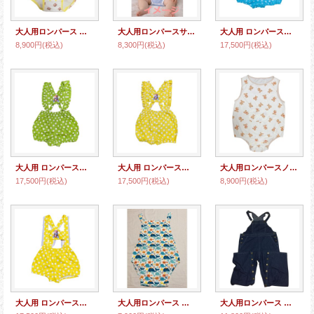
大人用ロンパース クマさんと星柄 半袖
大人用ロンパースサロペット風えり付き
大人用 ロンパース爽やかくまさん＊スカイドットサロペット/水色
8,900円
(税込)
8,300円
(税込)
17,500円
(税込)
大人用 ロンパースくまさんとお散歩♪ドットサロペットロンパース/黄緑
大人用 ロンパースサロペット 水玉/黄色/Bサイズ
大人用ロンパースノースリーブくま柄パイル
17,500円
(税込)
17,500円
(税込)
8,900円
(税込)
大人用 ロンパースサロペット 水玉/黄色/リボン付き/股下ボタンなし
大人用ロンパース サロペットクジラさん柄（在庫Sのみ）
大人用ロンパース サロペットデニムロングタイプ