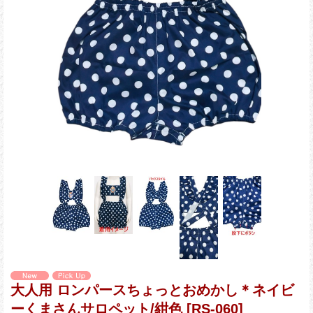
大人用 ロンパースちょっとおめかし＊ネイビ
ーくまさんサロペット/紺色
[RS-060]