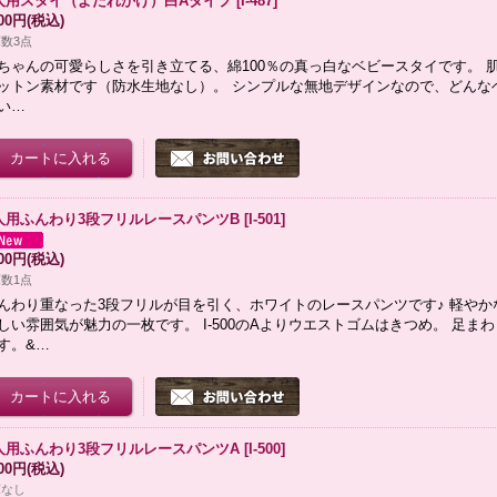
人用スタイ（よだれかけ）白Aタイプ
[
I-487
]
300円
(税込)
数3点
ちゃんの可愛らしさを引き立てる、綿100％の真っ白なベビースタイです。 
ットン素材です（防水生地なし）。 シンプルな無地デザインなので、どんな
い…
人用ふんわり3段フリルレースパンツB
[
I-501
]
900円
(税込)
数1点
んわり重なった3段フリルが目を引く、ホワイトのレースパンツです♪ 軽や
しい雰囲気が魅力の一枚です。 I-500のAよりウエストゴムはきつめ。 足ま
す。&…
人用ふんわり3段フリルレースパンツA
[
I-500
]
900円
(税込)
庫なし