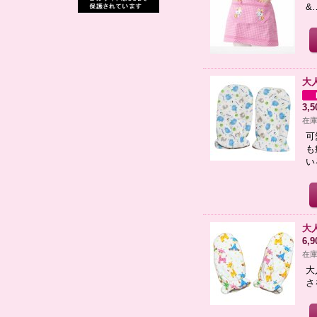
&
大
3,
在庫
可
も
い
大
6,
在庫
大
さ