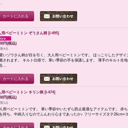
…
人用ベビーミトン ぞうさん柄
[
I-495
]
500円
(税込)
数4点
愛いゾウさん柄が目を引く、大人用ベビーミトンです。 ほっこりしたデザイ
癒されます。 キルト仕様で、寒い季節の手を保護します。 薄手のキルト生地
る…
人用ベビーミトン キリン柄
[
I-474
]
900円
(税込)
数1点
人用ベビーミトンです。 寒い季節やいたずら防止最適なアイテムです。 赤
を持ち、中綿入りなのでふんわり心まであったか♪ フリーサイズタテ26cm×ヨ