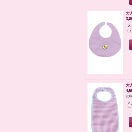
大
3,
大
い
大
4,
在庫
大
ー