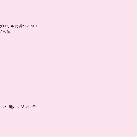
プリケをお選びくださ
 ※胸…
ル生地♪ マジックテ