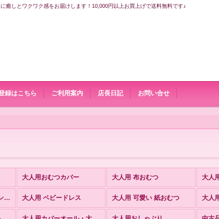
なたに癒しとワクワク感をお届けします！10,000円以上お買上げで送料無料です♪
登録はこちら
ご利用案内
店長日記
お問い合せ
大人用おむつカバー
大人用 布おむつ
大人
大人用 スカート付きロンパース
大人用 ベビードレス
大人用 可愛い 紙おむつ
大人
大人用赤ちゃんアイテム・可愛いアイテム
大人用カバーオール・大人用ベビーパジャマ
大人用おしゃぶり
中古