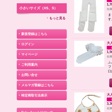
1,
小さいサイズ（XS、S）
在庫
ま
もっと見る
す
新規登録はこちら
大
ログイン
1,
マイページ
在庫
ふ
ご利用案内
フ
口
お問い合せ
メルマガ登録はこちら
大
特定商取引法表示
3,
在庫