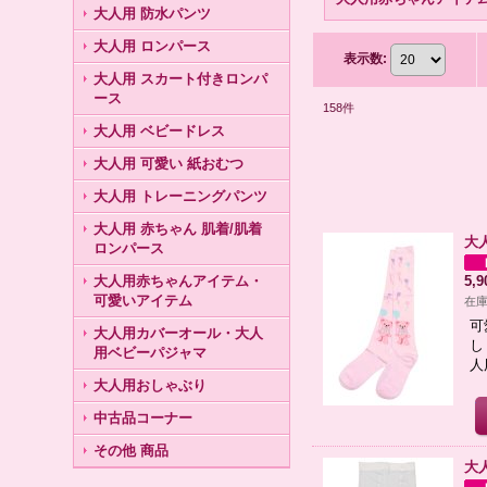
大人用 防水パンツ
大人用 ロンパース
表示数
:
大人用 スカート付きロンパ
ース
158
件
大人用 ベビードレス
大人用 可愛い 紙おむつ
大人用 トレーニングパンツ
大人用 赤ちゃん 肌着/肌着
大
ロンパース
大人用赤ちゃんアイテム・
5,
可愛いアイテム
在庫
可
大人用カバーオール・大人
し
用ベビーパジャマ
人
大人用おしゃぶり
中古品コーナー
その他 商品
大