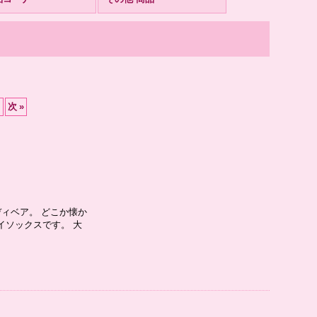
次
»
ィベア。 どこか懐か
イソックスです。 大