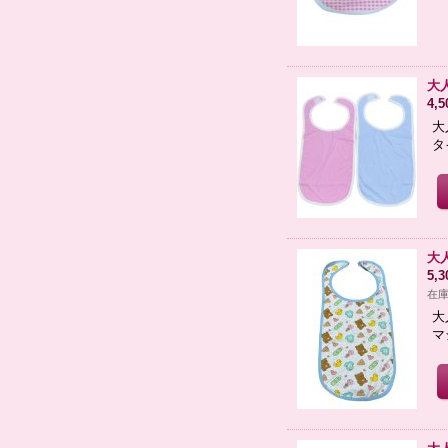
大
4,
大
タ
大
5,
在庫
大
マ