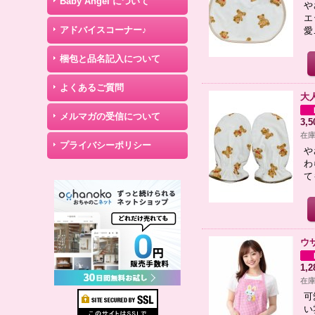
Baby Angel について
や
エ
アドバイスコーナー♪
愛
梱包と品名記入について
よくあるご質問
大
メルマガの受信について
3,
在庫
プライバシーポリシー
や
わ
て
ウ
1,
在庫
可
い