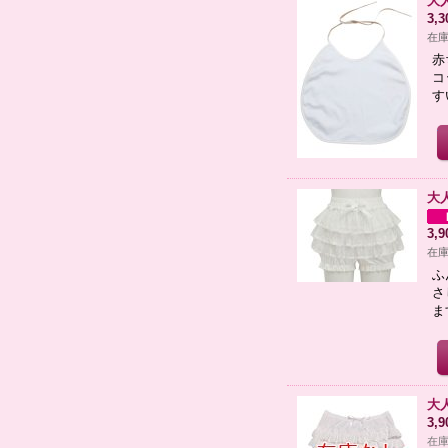
大
3,
在庫
赤
コ
す
大
3,
在庫
ふ
さ
ま
大
3,
在