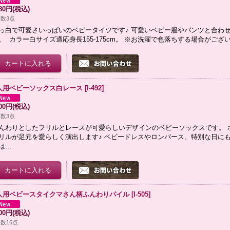
780円
(税込)
数3点
っ白で可愛さいっぱいのベビータイツです♪ 可愛いベビー服やパンツと合わ
。 カラー白サイズ適応身長155-175cm。 ※お洗濯で色落ちする場合がござ
人用ベビーソックス白レース
[
I-492
]
500円
(税込)
数3点
んわりとしたフリルとレースが可愛らしいデザインのベビーソックスです。 
リルが足元を愛らしく演出します♪ ベビードレスやロンパース、特別な日にも
は…
人用ベビースタイクマさん柄ふんわりパイル
[
I-505
]
300円
(税込)
数16点