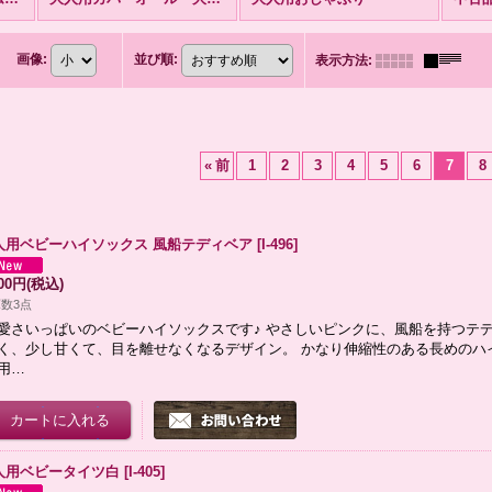
画像
:
並び順
:
表示方法
:
«
前
1
2
3
4
5
6
7
8
人用ベビーハイソックス 風船テディベア
[
I-496
]
900円
(税込)
数3点
愛さいっぱいのベビーハイソックスです♪ やさしいピンクに、風船を持つテデ
く、少し甘くて、目を離せなくなるデザイン。 かなり伸縮性のある長めのハ
用…
人用ベビータイツ白
[
I-405
]