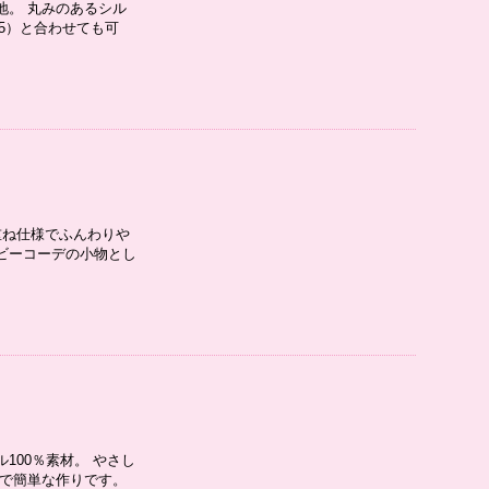
地。 丸みのあるシル
05）と合わせても可
重ね仕様でふんわりや
ビーコーデの小物とし
100％素材。 やさし
手で簡単な作りです。