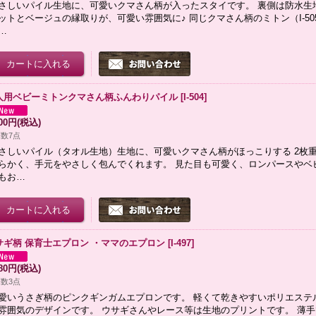
さしいパイル生地に、可愛いクマさん柄が入ったスタイです。 裏側は防水生
ットとベージュの縁取りが、可愛い雰囲気に♪ 同じクマさん柄のミトン（I-5
…
人用ベビーミトンクマさん柄ふんわりパイル
[
I-504
]
500円
(税込)
数7点
さしいパイル（タオル生地）生地に、可愛いクマさん柄がほっこりする 2枚
らかく、手元をやさしく包んでくれます。 見た目も可愛く、ロンパースやベ
もお…
サギ柄 保育士エプロン ・ママのエプロン
[
I-497
]
280円
(税込)
数3点
愛いうさぎ柄のピンクギンガムエプロンです。 軽くて乾きやすいポリエステル
雰囲気のデザインです。 ウサギさんやレース等は生地のプリントです。 薄