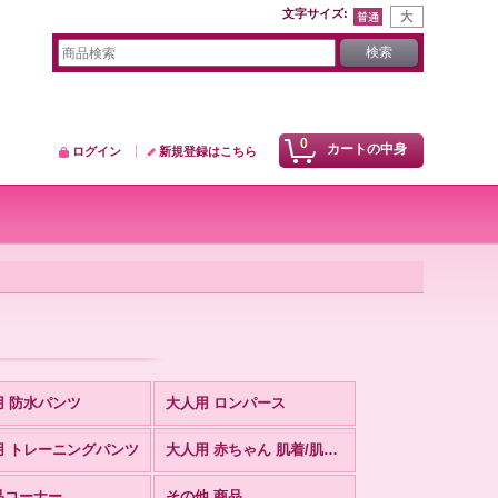
文字サイズ
:
0
カートの中身
ログイン
新規登録はこちら
用 防水パンツ
大人用 ロンパース
用 トレーニングパンツ
大人用 赤ちゃん 肌着/肌着ロンパース
品コーナー
その他 商品