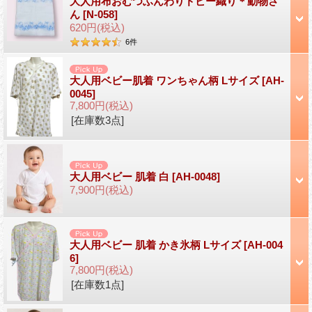
大人用布おむつふんわりドビー織り＊動物さ
ん
[N-058]
620円
(税込)
6
件
大人用ベビー肌着 ワンちゃん柄 Lサイズ
[AH-
0045]
7,800円
(税込)
[在庫数3点]
大人用ベビー 肌着 白
[AH-0048]
7,900円
(税込)
大人用ベビー 肌着 かき氷柄 Lサイズ
[AH-004
6]
7,800円
(税込)
[在庫数1点]