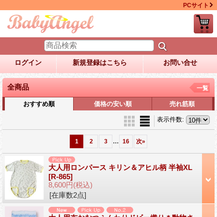
PCサイト
ログイン
新規登録はこちら
お問い合せ
全商品
一覧
おすすめ順
価格の安い順
売れ筋順
表示件数
:
...
1
2
3
16
次
»
大人用ロンパース キリン＆アヒル柄 半袖XL
[R-865]
8,600円
(税込)
[在庫数2点]